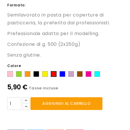
Formato:
Semilavorato in pasta per coperture di
pasticceria, la preferita dai professionisti.
Prefessionale adatta per il modelling.
Confezione di g. 500 (2x250g)
Senza glutine.
Colore
Rosa
Verde
Arancio
Nero
Giallo
Blu
Lilla
Marrone
Fucsia
Celeste
Rosso
(glicine)
(violetto)
5,90 €
Tasse incluse
AGGIUNGI AL CARRELLO