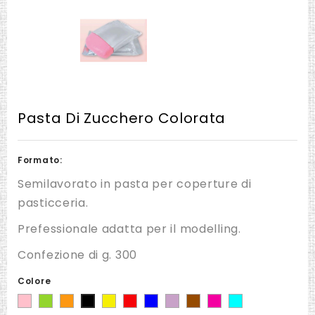
Pasta Di Zucchero Colorata
Formato:
Semilavorato in pasta per coperture di
pasticceria.
Prefessionale adatta per il modelling.
Confezione di g. 300
Colore
Rosa
Verde
Arancio
Giallo
Rosso
Blu
Lilla
Marrone
Fucsia
Celeste
Nero