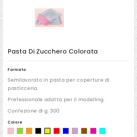
Pasta Di Zucchero Colorata
Formato:
Semilavorato in pasta per coperture di
pasticceria.
Prefessionale adatta per il modelling.
Confezione di g. 300
Colore
Rosa
Verde
Arancio
Nero
Rosso
Blu
Lilla
Marrone
Fucsia
Celeste
Giallo