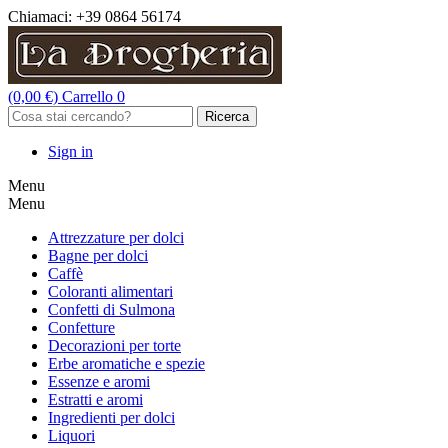
Chiamaci:
+39 0864 56174
(0,00 €)
Carrello
0
Ricerca
Sign in
Menu
Menu
Attrezzature per dolci
Bagne per dolci
Caffè
Coloranti alimentari
Confetti di Sulmona
Confetture
Decorazioni per torte
Erbe aromatiche e spezie
Essenze e aromi
Estratti e aromi
Ingredienti per dolci
Liquori