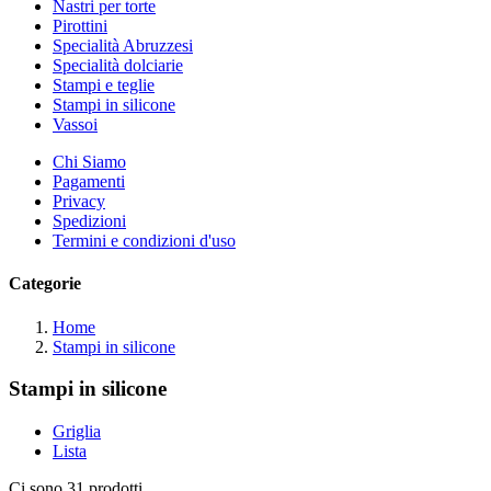
Nastri per torte
Pirottini
Specialità Abruzzesi
Specialità dolciarie
Stampi e teglie
Stampi in silicone
Vassoi
Chi Siamo
Pagamenti
Privacy
Spedizioni
Termini e condizioni d'uso
Categorie
Home
Stampi in silicone
Stampi in silicone
Griglia
Lista
Ci sono 31 prodotti