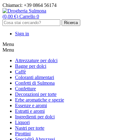
Chiamaci:
+39 0864 56174
(0,00 €)
Carrello
0
Ricerca
Sign in
Menu
Menu
Attrezzature per dolci
Bagne per dolci
Caffè
Coloranti alimentari
Confetti di Sulmona
Confetture
Decorazioni per torte
Erbe aromatiche e spezie
Essenze e aromi
Estratti e aromi
Ingredienti per dolci
Liquori
Nastri per torte
Pirottini
Specialità Abruzzesi