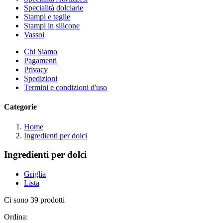
Specialità dolciarie
Stampi e teglie
Stampi in silicone
Vassoi
Chi Siamo
Pagamenti
Privacy
Spedizioni
Termini e condizioni d'uso
Categorie
Home
Ingredienti per dolci
Ingredienti per dolci
Griglia
Lista
Ci sono 39 prodotti
Ordina: