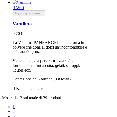

Vedi
Aggiungi al carrello
Vanillina
0,70 €
La Vanillina PANEANGELI è un aroma in
polvere che dona ai dolci un’inconfondibile e
delicata fragranza.
Viene impiegata per aromatizzare dolci da
forno, creme, frutta cotta, gelati, sciroppi,
liquori ecc.
Confezione da 6 bustine (3 g totali)

Non disponibile
Mostra 1-12 sul totale di 39 prodotti
1
2
3