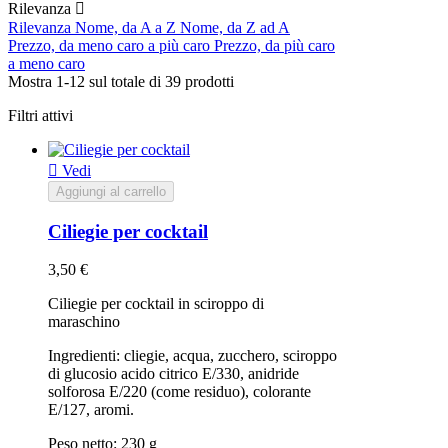
Rilevanza

Rilevanza
Nome, da A a Z
Nome, da Z ad A
Prezzo, da meno caro a più caro
Prezzo, da più caro
a meno caro
Mostra 1-12 sul totale di 39 prodotti
Filtri attivi

Vedi
Aggiungi al carrello
Ciliegie per cocktail
3,50 €
Ciliegie per cocktail in sciroppo di
maraschino
Ingredienti: cliegie, acqua, zucchero, sciroppo
di glucosio acido citrico E/330, anidride
solforosa E/220 (come residuo), colorante
E/127, aromi.
Peso netto: 230 g