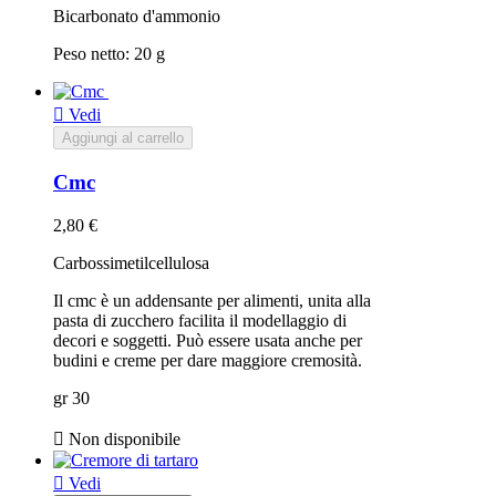
Bicarbonato d'ammonio
Peso netto: 20 g

Vedi
Aggiungi al carrello
Cmc
2,80 €
Carbossimetilcellulosa
Il cmc è un addensante per alimenti, unita alla
pasta di zucchero facilita il modellaggio di
decori e soggetti. Può essere usata anche per
budini e creme per dare maggiore cremosità.
gr 30

Non disponibile

Vedi