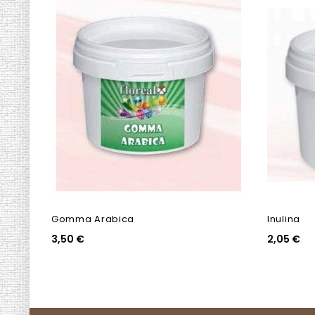
Gomma Arabica
Inulina
3,50 €
2,05 €