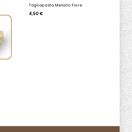
Tagliapasta Metallo Fiore
4,50 €
Rullo
8,00 