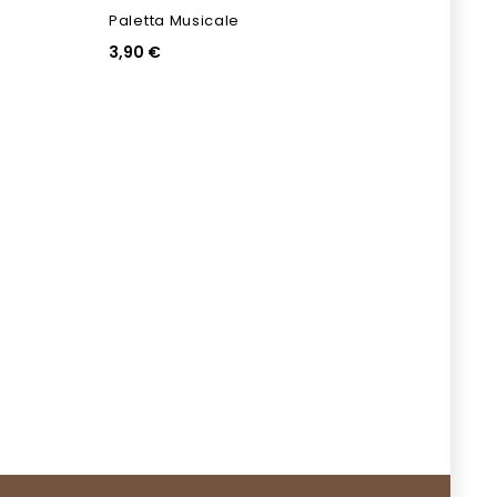
Paletta Musicale
Decor
3,90 €
18,90