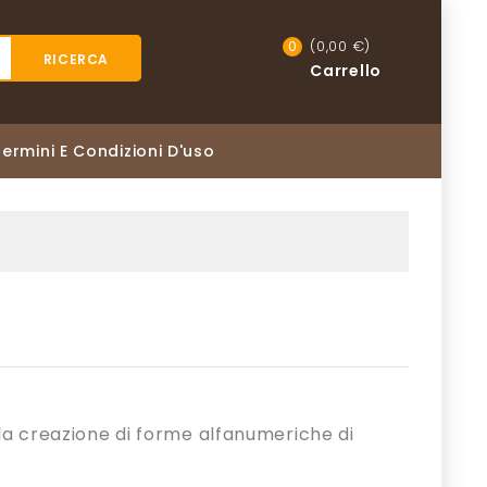
(0,00 €)
0
RICERCA
Carrello
Termini E Condizioni D'uso
 la creazione di forme alfanumeriche di