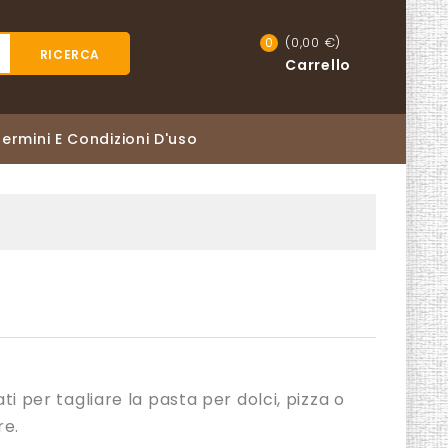
(0,00 €)
0
RICERCA
Carrello
Termini E Condizioni D'uso
ati per tagliare la pasta per dolci, pizza o
re.