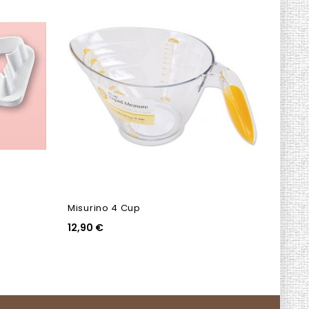
Misurino 4 Cup
Decor
12,90 €
18,50