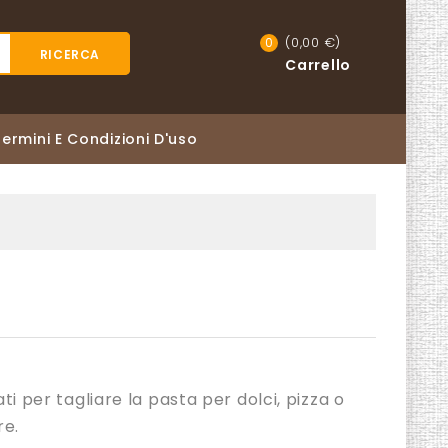
(0,00 €)
0
RICERCA
Carrello
Termini E Condizioni D'uso
ati per tagliare la pasta per dolci, pizza o
re.