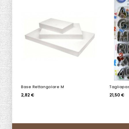
Base Rettangolare M
Tagliapa
2,82 €
21,50 €