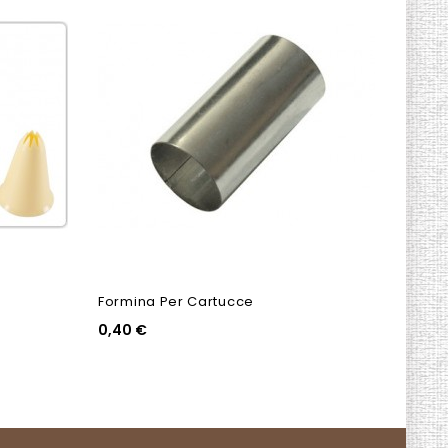
Formina Per Cartucce
Grigl
0,40 €
13,90