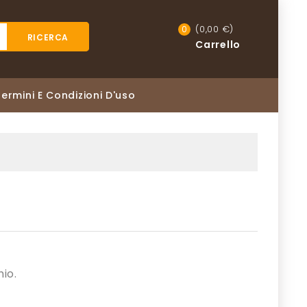
(0,00 €)
0
RICERCA
Carrello
Termini E Condizioni D'uso
io.