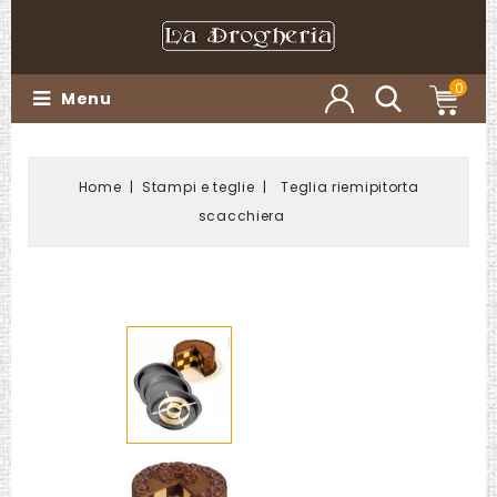
0
Menu
Home
Stampi e teglie
Teglia riemipitorta
scacchiera