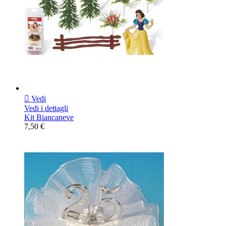

Vedi
Vedi i dettagli
Kit Biancaneve
7,50 €