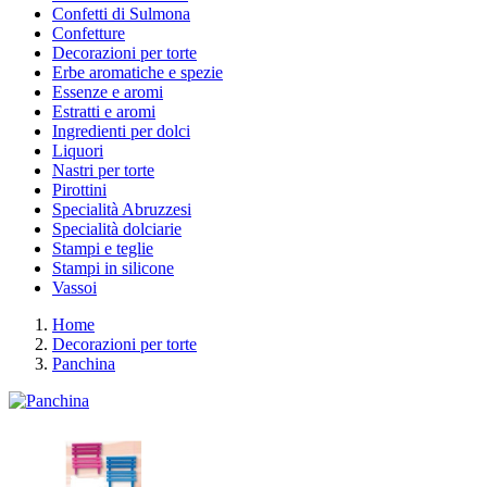
Confetti di Sulmona
Confetture
Decorazioni per torte
Erbe aromatiche e spezie
Essenze e aromi
Estratti e aromi
Ingredienti per dolci
Liquori
Nastri per torte
Pirottini
Specialità Abruzzesi
Specialità dolciarie
Stampi e teglie
Stampi in silicone
Vassoi
Home
Decorazioni per torte
Panchina