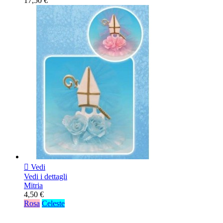
17,50 €

Vedi
Vedi i dettagli
Mitria
4,50 €
Rosa
Celeste