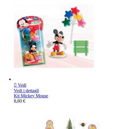

Vedi
Vedi i dettagli
Kit Mickey Mouse
8,60 €