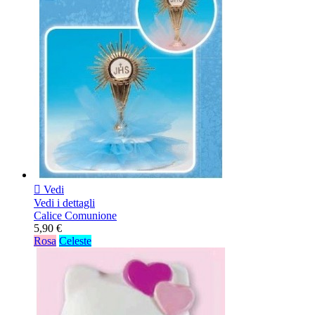

Vedi
Vedi i dettagli
Calice Comunione
5,90 €
Rosa
Celeste