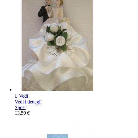

Vedi
Vedi i dettagli
Sposi
13,50 €