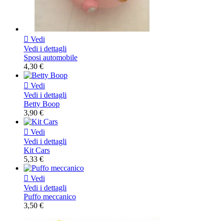

Vedi
Vedi i dettagli
Sposi automobile
4,30 €

Vedi
Vedi i dettagli
Betty Boop
3,90 €

Vedi
Vedi i dettagli
Kit Cars
5,33 €

Vedi
Vedi i dettagli
Puffo meccanico
3,50 €