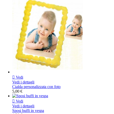

Vedi
Vedi i dettagli
Cialda personalizzata con foto
5,00 €

Vedi
Vedi i dettagli
Sposi buffi in vespa