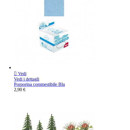

Vedi
Vedi i dettagli
Porporina commestibile Blu
2,90 €